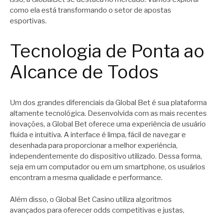
como ela está transformando o setor de apostas
esportivas.
Tecnologia de Ponta ao
Alcance de Todos
Um dos grandes diferenciais da Global Bet é sua plataforma
altamente tecnológica. Desenvolvida com as mais recentes
inovações, a Global Bet oferece uma experiência de usuário
fluida e intuitiva. A interface é limpa, fácil de navegar e
desenhada para proporcionar a melhor experiência,
independentemente do dispositivo utilizado. Dessa forma,
seja em um computador ou em um smartphone, os usuários
encontram a mesma qualidade e performance.
Além disso, o Global Bet Casino utiliza algoritmos
avançados para oferecer odds competitivas e justas,