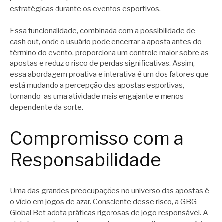
estratégicas durante os eventos esportivos.
Essa funcionalidade, combinada com a possibilidade de
cash out, onde o usuário pode encerrar a aposta antes do
término do evento, proporciona um controle maior sobre as
apostas e reduz o risco de perdas significativas. Assim,
essa abordagem proativa e interativa é um dos fatores que
está mudando a percepção das apostas esportivas,
tornando-as uma atividade mais engajante e menos
dependente da sorte.
Compromisso com a
Responsabilidade
Uma das grandes preocupações no universo das apostas é
o vício em jogos de azar. Consciente desse risco, a GBG
Global Bet adota práticas rigorosas de jogo responsável. A