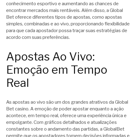
conhecimento esportivo e aumentando as chances de
encontrar mercados mais rentáveis. Além disso, a Global
Bet oferece diferentes tipos de apostas, como apostas
simples, combinadas e ao vivo, proporcionando flexibilidade
para que cada apostador possa traçar suas estratégias de
acordo com suas preferências.
Apostas Ao Vivo:
Emoção em Tempo
Real
As apostas ao vivo são um dos grandes atrativos da Global
Bet casino. A emoção de poder apostar enquanto a ação
acontece, em tempo real, oferece uma experiência única e
empolgante. Com gráficos detalhados e atualizações
constantes sobre o andamento das partidas, a GlobalBet
permite que os apostadores tomem decisões informadas e