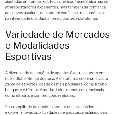
ajustadas em tempo real. Essa precisão tecnológica não só
atrai apostadores experientes, mas também dá confiança
aos novos usuários, que podem confiar na transparência e
na integridade dos dados fornecidos pela plataforma.
Variedade de Mercados
e Modalidades
Esportivas
A diversidade de opções de apostas é outro aspecto em
que a Global Bet se destaca. A plataforma cobre uma vasta
gama de esportes, desde os mais populares, como futebol,
basquete e tênis, até modalidades menos convencionais,
como eSports e competições regionais.
Essa amplitude de opções permite que os usuários
explorem novas oportunidades de apostas, ampliando seu