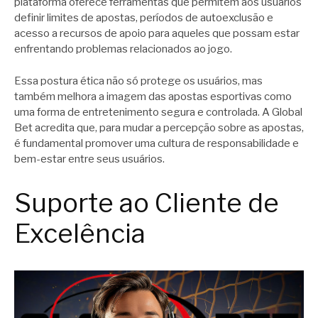
plataforma oferece ferramentas que permitem aos usuários
definir limites de apostas, períodos de autoexclusão e
acesso a recursos de apoio para aqueles que possam estar
enfrentando problemas relacionados ao jogo.
Essa postura ética não só protege os usuários, mas
também melhora a imagem das apostas esportivas como
uma forma de entretenimento segura e controlada. A Global
Bet acredita que, para mudar a percepção sobre as apostas,
é fundamental promover uma cultura de responsabilidade e
bem-estar entre seus usuários.
Suporte ao Cliente de
Excelência