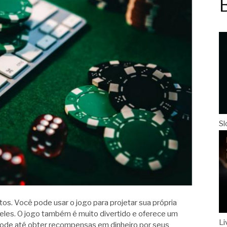
Sl
itos. Você pode usar o jogo para projetar sua própria
deles. O jogo também é muito divertido e oferece um
Li
ode até obter recompensas em dinheiro por seus