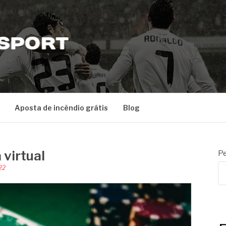
RT
Aposta de incêndio grátis
Blog
 virtual
Pe
22