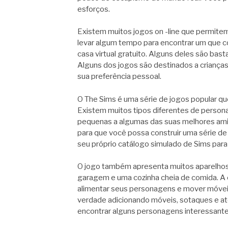
esforços.
Existem muitos jogos on -line que permitem
levar algum tempo para encontrar um que c
casa virtual gratuito. Alguns deles são ba
Alguns dos jogos são destinados a crianças 
sua preferência pessoal.
O The Sims é uma série de jogos popular que
Existem muitos tipos diferentes de persona
pequenas a algumas das suas melhores amig
para que você possa construir uma série de
seu próprio catálogo simulado de Sims para 
O jogo também apresenta muitos aparelhos s
garagem e uma cozinha cheia de comida. A 
alimentar seus personagens e mover móveis
verdade adicionando móveis, sotaques e a
encontrar alguns personagens interessantes